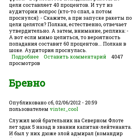
цели составляет 40 процентов. И тут из
аудитории вопрос (кто-то спал, а потом
проснулся): - Скажите, а при запуске ракеты по
цели целятся? Полкан, естественно, отвечает
утвердительно. А затем, внимание, реплика: -
А вот если мимо целиться, то вероятность
попадания составит 60 процентов... Полкан в
шоке. Аудитория проснулась.
Подробнее
о Скажите, а при запуске ракеты по
Оставить комментарий
4047
просмотров
цели целятся?
Бревно
Опубликовано
сб, 02/06/2012 - 20:59
пользователем
vinter_cool
Служил мой брательник на Северном Флоте
лет эдак 5 назад в звании капитан-лейтенанта.
И был у них дюже злой адмирал (командир