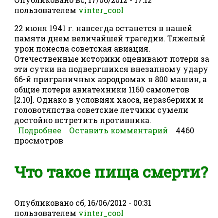
пользователем
vinter_cool
22 июня 1941 г. навсегда останется в нашей
памяти днем величайшей трагедии. Тяжелый
урон понесла советская авиация.
Отечественные историки оценивают потери за
эти сутки на подвергшихся внезапному удару
66-й приграничных аэродромах в 800 машин, а
общие потери авиатехники 1160 самолетов
[2.10]. Однако в условиях хаоса, неразберихи и
головотяпства советские летчики сумели
достойно встретить противника.
Подробнее
о Победы советcких летчиков
Оставить комментарий
4460
просмотров
первого дня войны.
Что такое пища смерти?
Опубликовано
сб, 16/06/2012 - 00:31
пользователем
vinter_cool