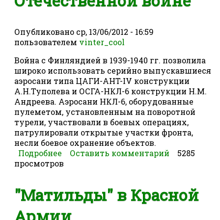
Отечественной войне
Опубликовано
ср, 13/06/2012 - 16:59
пользователем
vinter_cool
Война с Финляндией в 1939-1940 гг. позволила
широко использовать серийно выпускавшиеся
аэросани типа ЦАГИ-AHT-IV конструкции
А.Н.Туполева и ОСГА-НКЛ-6 конструкции Н.М.
Андреева. Аэросани НКЛ-6, оборудованные
пулеметом, установленным на поворотной
турели, участвовали в боевых операциях,
патрулировали открытые участки фронта,
несли боевое охранение объектов.
Подробнее
о Аэросани в Великой Отечественной
Оставить комментарий
5285
просмотров
войне
"Матильды" в Красной
Армии