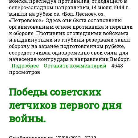
войска, преследуя противника, отходящего в
северо-за­падном направлении, 14 июля 1944 г.
вышли на рубеж оз. «Бол. Лесное», оз.
«Петровское». Здесь они были остановлены
организованным огнем противника и перешли
к обороне. Противник отошедшими войсками
и выдвинутыми из глубины резервами занял
оборону на заранее подготовленном рубеже,
сосредоточивая одновременно свои силы для
нанесения контрудара в направлении Выборг.
Подробнее
о Оборона батальона в лесу
Оставить комментарий
4548
просмотров
Победы советcких
летчиков первого дня
войны.
Опубликовано
вс, 17/06/2012 - 17:12