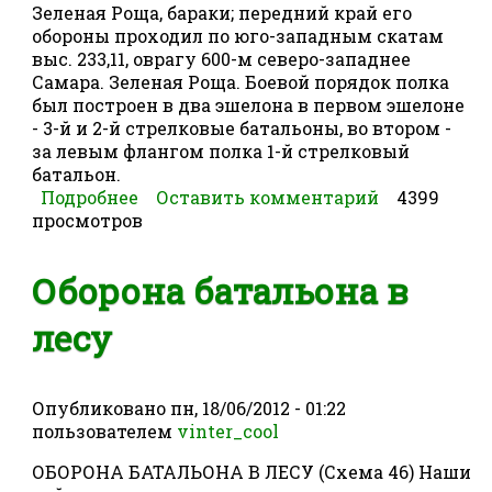
Зеленая Роща, бараки; передний край его
обороны проходил по юго-запад­ным скатам
выс. 233,11, оврагу 600-м северо-западнее
Самара. Зеленая Роща. Боевой порядок полка
был построен в два эшелона в первом эшелоне
- 3-й и 2-й стрелковые батальоны, во втором -
за левым флангом полка 1-й стрелковый
батальон.
Подробнее
о Отражение стрелковым батальоном
Оставить комментарий
4399
просмотров
атаки противника при ведении им
разведки боем
Оборона батальона в
лесу
Опубликовано
пн, 18/06/2012 - 01:22
пользователем
vinter_cool
ОБОРОНА БАТАЛЬОНА В ЛЕСУ (Схема 46) Наши